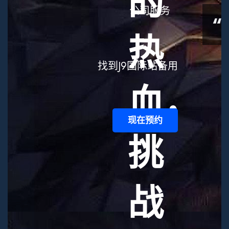
的
公司服务
热
找到J9国际站备用
血，
现在预约
挑
战