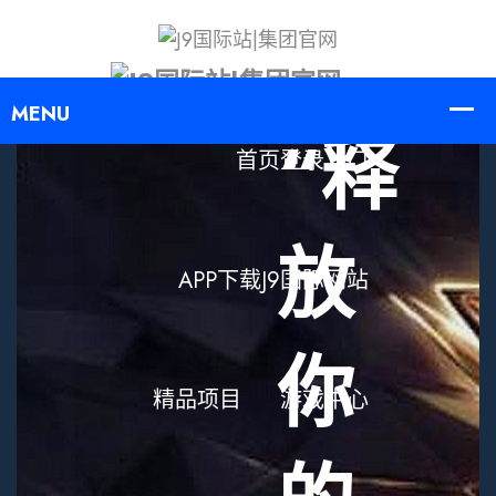
“释
首页登录入口
放
APP下载J9国际网站
你
精品项目
游戏中心