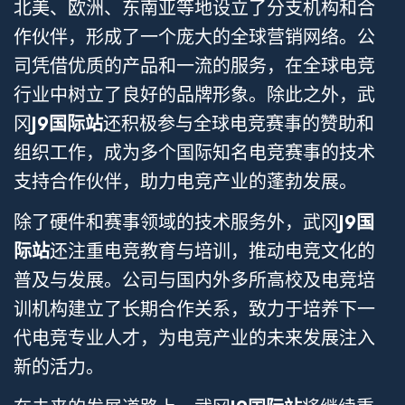
北美、欧洲、东南亚等地设立了分支机构和合
作伙伴，形成了一个庞大的全球营销网络。公
司凭借优质的产品和一流的服务，在全球电竞
行业中树立了良好的品牌形象。除此之外，武
冈
J9国际站
还积极参与全球电竞赛事的赞助和
组织工作，成为多个国际知名电竞赛事的技术
支持合作伙伴，助力电竞产业的蓬勃发展。
除了硬件和赛事领域的技术服务外，武冈
J9国
际站
还注重电竞教育与培训，推动电竞文化的
普及与发展。公司与国内外多所高校及电竞培
训机构建立了长期合作关系，致力于培养下一
代电竞专业人才，为电竞产业的未来发展注入
新的活力。