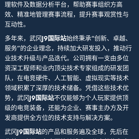
理软件及数据分析平台，帮助赛事组织方高
效、精准地管理赛事流程，提升赛事观赏性与
互动性。
多年来，武冈
J9国际站
始终秉承“创新、卓越、
服务”的企业理念，持续加大研发投入，推动行
业技术升级与产品迭代。公司拥有一支由多位
资深工程师和业内顶尖技术专家组成的研发团
队，在电竞硬件、人工智能、虚拟现实等技术
领域积累了深厚的技术储备。凭借这些技术优
势，武冈
J9国际站
不仅能够为个人玩家提供顶
级的电竞装备，还能为企业、赛事主办方及开
发商提供全方位的技术支持与解决方案。
武冈
J9国际站
的产品和服务遍及全球，先后在