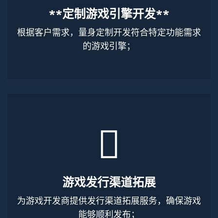
**定制游戏引擎开发**
根据客户需求，量身定制开发符合特定功能需求
的游戏引擎；
游戏发行渠道拓展
为游戏开发商提供发行渠道拓展服务，确保游戏
能够顺利发布；