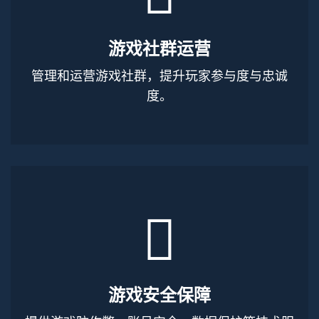
游戏社群运营
管理和运营游戏社群，提升玩家参与度与忠诚
度。
游戏安全保障