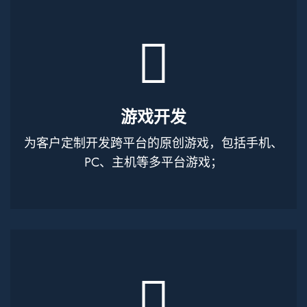
游戏开发
为客户定制开发跨平台的原创游戏，包括手机、
PC、主机等多平台游戏；