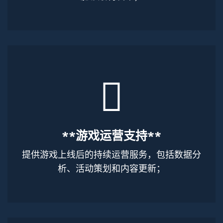
**游戏运营支持**
提供游戏上线后的持续运营服务，包括数据分
析、活动策划和内容更新；