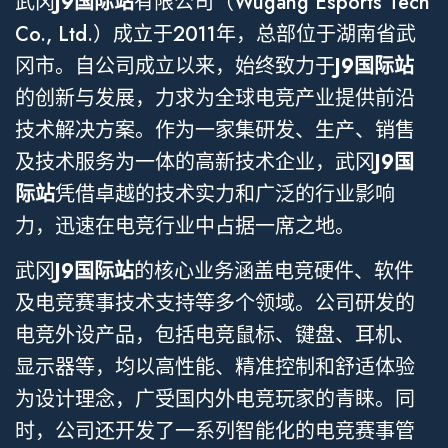
武冈
J9国际站
有限公司（Wugang Esports Tech
Co., Ltd.）成立于2011年，总部位于湖南省武
冈市。自公司成立以来，始终致力于
J9国际站
的创新与发展，力求为全球电竞产业提供前沿
技术解决方案。作为一家集研发、生产、销售
及技术服务为一体的高新技术企业，武冈
J9国
际站
凭借卓越的技术实力和广泛的行业影响
力，迅速在电竞行业中占据一席之地。
武冈
J9国际站
的核心业务涵盖电竞硬件、软件
及电竞赛事技术支持等多个领域。公司研发的
电竞外设产品，包括电竞鼠标、键盘、耳机、
显示器等，均以高性能、精准控制和舒适体验
为设计理念，广受国内外电竞玩家的青睐。同
时，公司还开发了一系列智能化的电竞赛事管