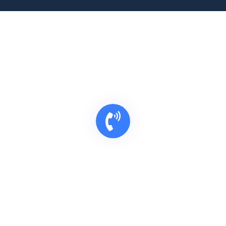
专注于您的业务
打电话问任何问题:
+13594780159