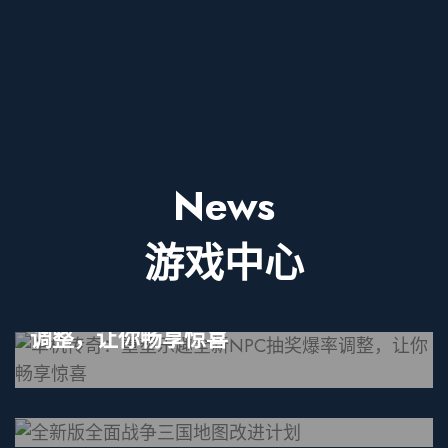
News
游戏中心
单机传奇：重塑乐趣全新NPC抽奖爆率
调整，让你畅享惊喜
全新版全面战争三国地图改进计划
2026-04-17 14:59:59