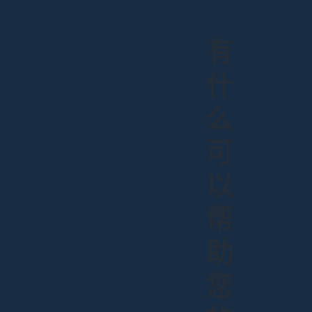
有
什
么
可
以
帮
助
您