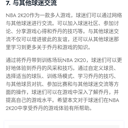
7. 与其他球迷交流
NBA 2K20作为一款多人游戏，球迷们可以通过网络
与其他球迷进行交流。可以加入球迷社区、参加讨
论、分享游戏心得和乔丹的技巧等。与其他球迷交
流不仅可以增进彼此的友谊，还可以从其他球迷那
里学习到更多关于乔丹和游戏的知识。
通过将乔丹带到训练场玩NBA 2K20，球迷们可以更
好地体验到乔丹的风采和技巧。通过自定义球员、
选择适当的球队、训练场模式、学习乔丹的技巧、
与其他球员对抗、参加比赛和与其他球迷交流等方
面的操作，球迷们可以在游戏中深入了解乔丹，并
提高自己的游戏水平。希望本文对于球迷们在NBA
2K20中享受乔丹的游戏体验有所帮助。