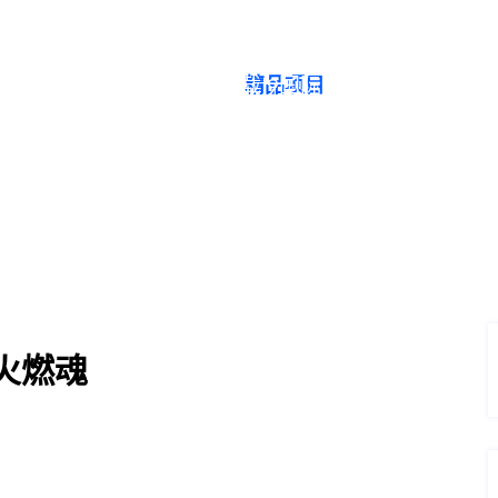
精品项目
首页登录入口
首页
APP下载J9国际网站
精品项目
精品项目
火燃魂