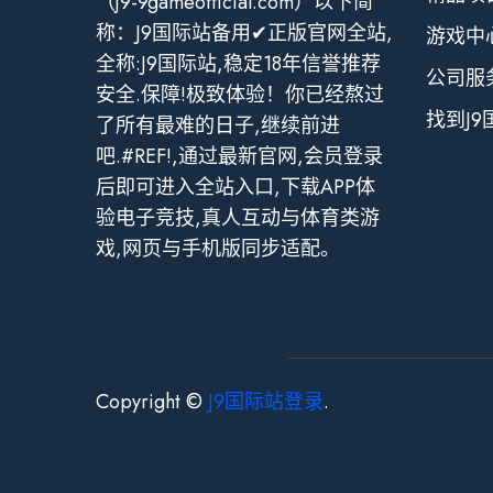
（j9-9gameofficial.com）以下简
称：J9国际站备用✔正版官网全站,
游戏中
全称:J9国际站,稳定18年信誉推荐
公司服
安全.保障!极致体验！你已经熬过
找到J
了所有最难的日子,继续前进
吧.#REF!,通过最新官网,会员登录
后即可进入全站入口,下载APP体
验电子竞技,真人互动与体育类游
戏,网页与手机版同步适配。
Copyright ©
J9国际站登录
.