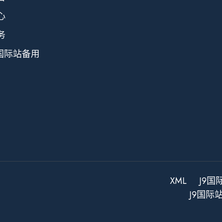
心
务
9国际站备用
XML
J9
J9国际