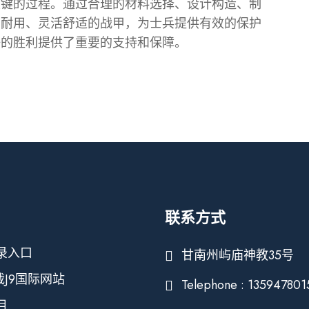
关键的过程。通过合理的材料选择、设计构造、制
固耐用、灵活舒适的战甲，为士兵提供有效的保护
争的胜利提供了重要的支持和保障。
联系方式
录入口
甘南州屿庙神教35号
载J9国际网站
Telephone : 135947801
目