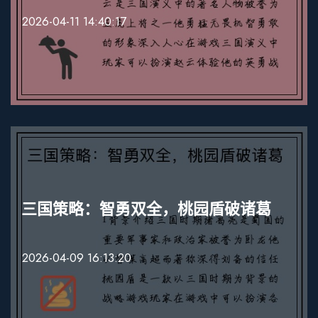
2026-04-11 14:40:17
三国策略：智勇双全，桃园盾破诸葛
2026-04-09 16:13:20