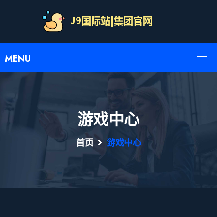
游戏中心
首页
游戏中心