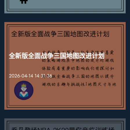
全新版全面战争三国地图改进计划
2026-04-14 14:31:36