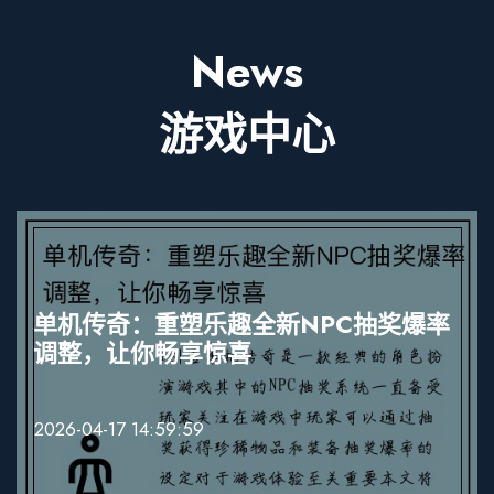
News
游戏中心
单机传奇：重塑乐趣全新NPC抽奖爆率
调整，让你畅享惊喜
2026-04-17 14:59:59